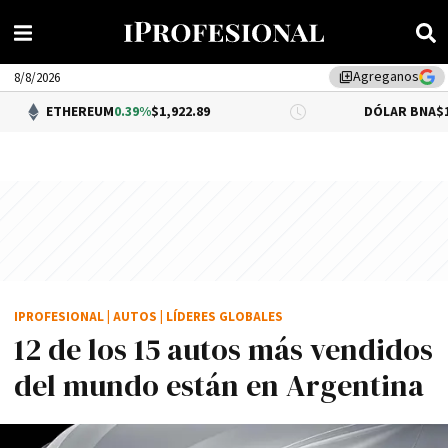
Agreganos
library_add
8/8/2026
EUM
0.39%
$1,922.89
DÓLAR BNA
$1,520.00
IPROFESIONAL
|
AUTOS
|
LÍDERES GLOBALES
12 de los 15 autos más vendidos
del mundo están en Argentina