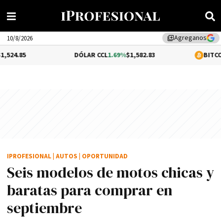
Agreganos
library_add
10/8/2026
DÓLAR CCL
1.69%
$1,582.83
BITCOIN
-1.71%
$63
IPROFESIONAL
|
AUTOS
|
OPORTUNIDAD
Seis modelos de motos chicas y
baratas para comprar en
septiembre