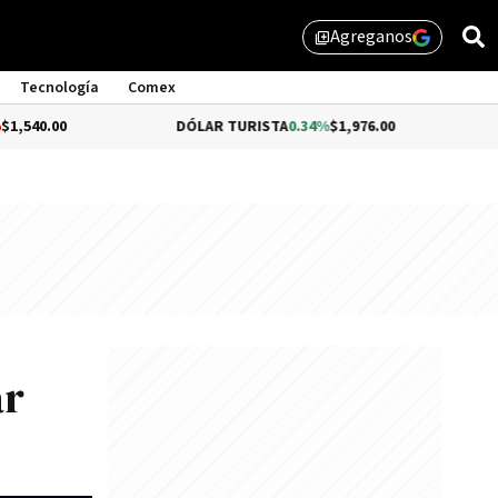
Agreganos
library_add
Tecnología
Comex
DÓLAR TURISTA
0.34%
$1,976.00
DÓLAR MEP
-
ar