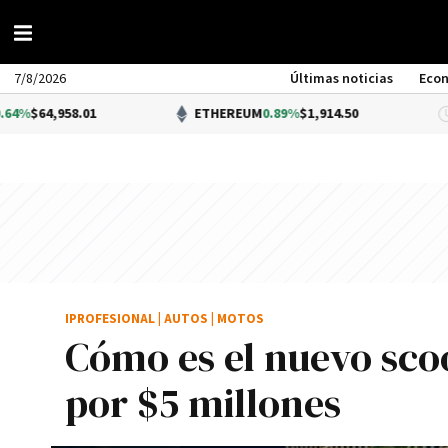
7/8/2026
Últimas noticias
Eco
01
ETHEREUM
0.89%
$1,914.50
DÓ
IPROFESIONAL
|
AUTOS
|
MOTOS
Cómo es el nuevo sco
por $5 millones