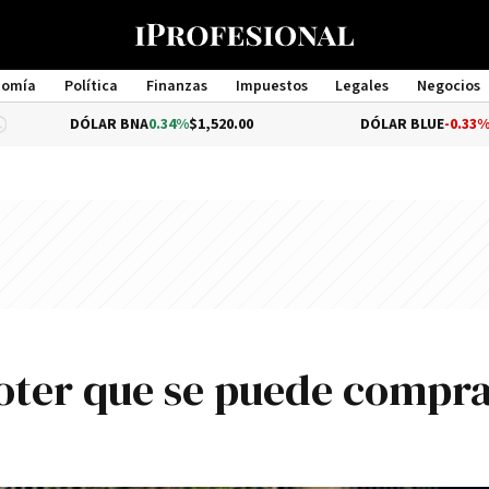
nomía
Política
Finanzas
Impuestos
Legales
Negocios
Management
LAR BNA
0.34%
$1,520.00
DÓLAR BLUE
-0.33%
$1,540.00
oter que se puede compr