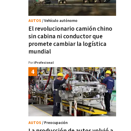
AUTOS
/ Vehículo autónomo
El revolucionario camión chino
sin cabina ni conductor que
promete cambiar la logística
mundial
Por
iProfesional
AUTOS
/ Preocupación
La producción de autos volvió a