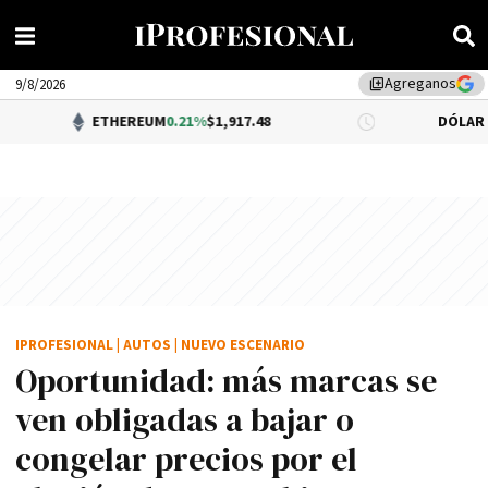
Agreganos
library_add
9/8/2026
ETHEREUM
0.21%
$1,917.48
DÓLAR BNA
$1,520.
IPROFESIONAL
|
AUTOS
|
NUEVO ESCENARIO
Oportunidad: más marcas se
ven obligadas a bajar o
congelar precios por el