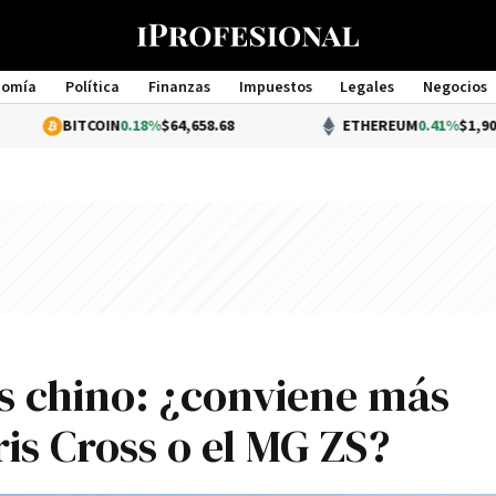
nomía
Política
Finanzas
Impuestos
Legales
Negocios
Management
OIN
0.18%
$64,658.68
ETHEREUM
0.41%
$1,905.45
us chino: ¿conviene más
is Cross o el MG ZS?