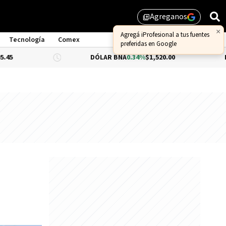
Agreganos
library_add
Tecnología
Comex
DÓLAR BNA
0.34%
$1,520.00
DÓLAR BLUE
-