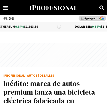
Agreganos
library_add
6/8/2026
4%
$1,913.59
DÓLAR BNA
0.34%
$1,520.00
IPROFESIONAL
|
AUTOS
|
DETALLES
Inédito: marca de autos
premium lanza una bicicleta
eléctrica fabricada en