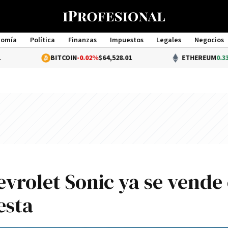
nomía
Política
Finanzas
Impuestos
Legales
Negocios
Management
BITCOIN
-0.02%
$64,528.01
ETHEREUM
0.33%
$1,903.87
vrolet Sonic ya se vende
esta