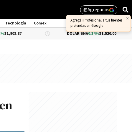
Agreganos
library_add
Tecnología
Comex
DÓLAR BNA
0.34%
$1,520.00
DÓLA
 en