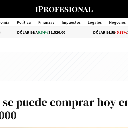
nomía
Política
Finanzas
Impuestos
Legales
Negocios
Management
R BNA
0.34%
$1,520.00
DÓLAR BLUE
-0.33%
$1,540.00
 se puede comprar hoy e
.000