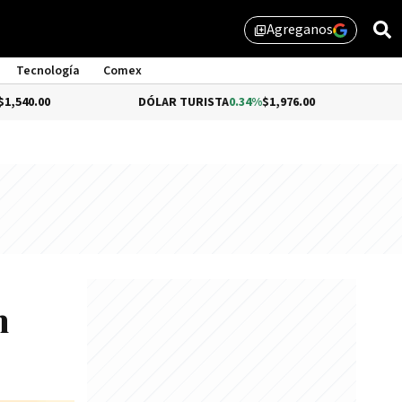
Agreganos
library_add
Tecnología
Comex
DÓLAR TURISTA
0.34%
$1,976.00
DÓLAR MEP
-0.
n