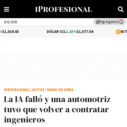
Agreganos
library_add
8/8/2026
DÓLAR CCL
1.15%
$1,577.54
BITCOIN
-0.18%
IPROFESIONAL
|
AUTOS
|
MANO DE OBRA
La IA falló y una automotriz
tuvo que volver a contratar
ingenieros