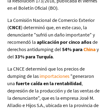
la Resolución 173/2018, publicada el viernes
en el Boletí­n Oficial (BO).
La Comisión Nacional de Comercio Exterior
(
CNCE
) determinó que, en este caso, la
denunciante "sufrió un daño importante" y
recomendó la
aplicación por cinco años
de
derechos antidumping del
54% para
China
y
del
33% para Turquí­a
.
La CNCE determinó que los precios de
dumping de las
importaciones
"generaron
una
fuerte caí­da en la rentabilidad
,
depresión de la producción y de las ventas de
la denunciante", que es la empresa José M.
Alladio e Hijos S.A., ubicada en la provincia de