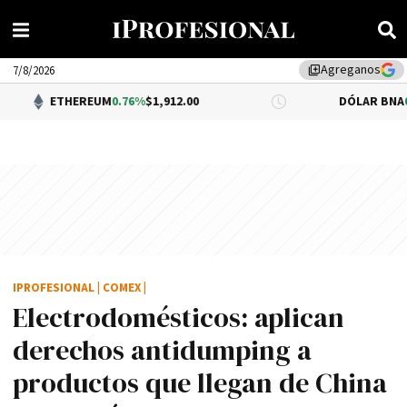
Agreganos
library_add
7/8/2026
THEREUM
0.76%
$1,912.00
DÓLAR BNA
0.34%
$1,52
IPROFESIONAL
|
COMEX
|
Electrodomésticos: aplican
derechos antidumping a
productos que llegan de China