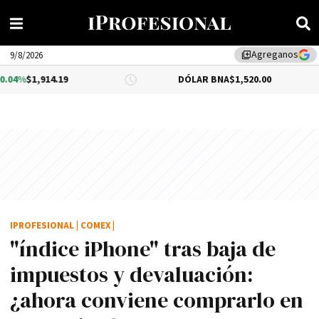
Agreganos
library_add
9/8/2026
9
DÓLAR BNA
$1,520.00
DÓLAR B
IPROFESIONAL
|
COMEX
|
"índice iPhone" tras baja de
impuestos y devaluación:
¿ahora conviene comprarlo en