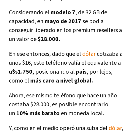
Considerando el
modelo 7
, de 32 GB de
capacidad, en
mayo de 2017
se podí­a
conseguir liberado en los premium resellers a
un valor de
$28.000.
En ese entonces, dado que el
dólar
cotizaba a
unos $16, este teléfono valí­a el equivalente a
u$s1.750,
posicionando al
paí­s
, por lejos,
como el
más caro a nivel global.
Ahora, ese mismo teléfono que hace un año
costaba $28.000, es posible encontrarlo
un
10% más barato
en moneda local.
Y, como en el medio operó una suba del
dólar
,