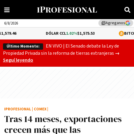
Agreganos
library_add
6/8/2026
DÓLAR CCL
1.02%
$1,575.53
BITCOIN
-0.17%
$64
EN VIVO | El Senado debate la Ley de
Último Momento:
Gobierno
Propiedad Privada sin la reforma de tierras extranjeras
→
Seguí leyendo
IPROFESIONAL
|
COMEX
|
Tras 14 meses, exportaciones
crecen más que las