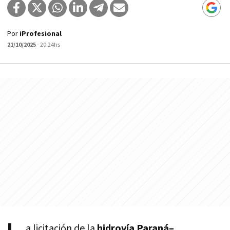
Por
iProfesional
21/10/2025
- 20:24hs
a licitación de la
hidrovía Paraná–