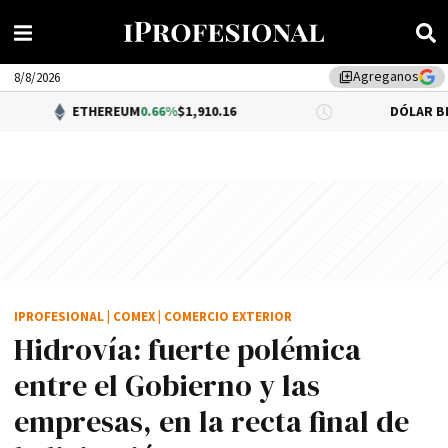
Agreganos
library_add
8/8/2026
ETHEREUM
0.66%
$1,910.16
DÓLAR BNA
0.34%
$1
IPROFESIONAL
|
COMEX
|
COMERCIO EXTERIOR
Hidrovía: fuerte polémica
entre el Gobierno y las
empresas, en la recta final de