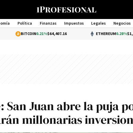
nomía
Política
Finanzas
Impuestos
Legales
Negocios
Management
BITCOIN
0.21%
$64,407.16
ETHEREUM
0.28%
$1,905.00
: San Juan abre la puja p
arán millonarias inversio