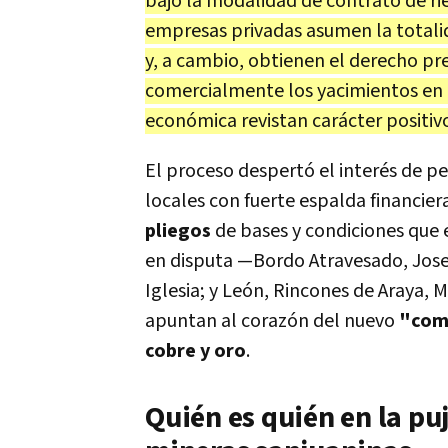
bajo la modalidad de contrato de ri
empresas privadas asumen la totalida
y, a cambio, obtienen el derecho pre
comercialmente los yacimientos en c
económica revistan carácter positiv
El proceso despertó el interés de pe
locales con fuerte espalda financiera
pliegos
de bases y condiciones que e
en disputa —Bordo Atravesado, Josefi
Iglesia; y León, Rincones de Araya,
apuntan al corazón del nuevo
"comm
cobre y oro
.
Quién es quién en la pu