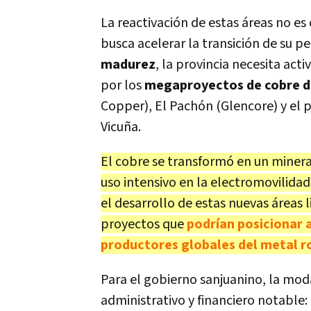
La reactivación de estas áreas no 
busca acelerar la transición de su pe
madurez
, la provincia necesita act
por los
megaproyectos de cobre d
Copper), El Pachón (Glencore) y el p
Vicuña.
El cobre se transformó en un mineral
uso intensivo en la electromovilidad 
el desarrollo de estas nuevas áreas 
proyectos que
podrían posicionar a
productores globales del metal r
Para el gobierno sanjuanino, la mod
administrativo y financiero notable: 