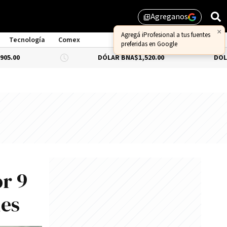
Agreganos
library_add
×
Agregá iProfesional a tus fuentes
Tecnología
Comex
preferidas en Google
DÓLAR BNA
$1,520.00
DÓLAR BLUE
-0
or 9
nes