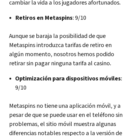
cambiar la vida a los jugadores afortunados.
Retiros en Metaspins
: 9/10
Aunque se baraja la posibilidad de que
Metaspins introduzca tarifas de retiro en
algún momento, nosotros hemos podido
retirar sin pagar ninguna tarifa al casino.
Optimización para dispositivos móviles
:
9/10
Metaspins no tiene una aplicación móvil, y a
pesar de que se puede usar en el teléfono sin
problemas, el sitio móvil muestra algunas
diferencias notables respecto a la versión de