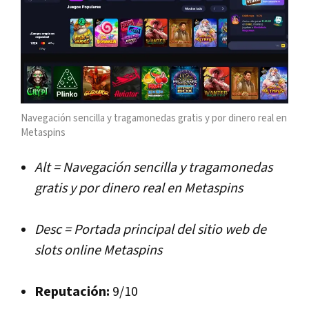
Navegación sencilla y tragamonedas gratis y por dinero real en
Metaspins
Alt = Navegación sencilla y tragamonedas
gratis y por dinero real en Metaspins
Desc = Portada principal del sitio web de
slots online Metaspins
Reputación:
9/10