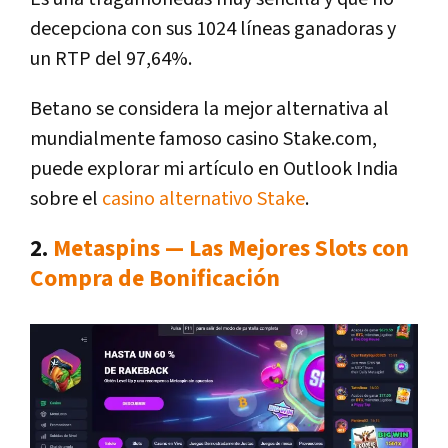
decepciona con sus 1024 líneas ganadoras y
un RTP del
97,64%
.
Betano
se considera la mejor alternativa al
mundialmente famoso casino Stake.com,
puede explorar mi artículo en Outlook India
sobre el
casino alternativo Stake
.
2.
Metaspins — Las Mejores Slots con
Compra de Bonificación