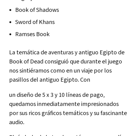
Book of Shadows
Sword of Khans
Ramses Book
La temática de aventuras y antiguo Egipto de
Book of Dead consiguió que durante el juego
nos sintiéramos como en un viaje por los
pasillos del antiguo Egipto. Con
un diseño de 5 x 3 y 10 líneas de pago,
quedamos inmediatamente impresionados
por sus ricos gráficos temáticos y su fascinante
audio.