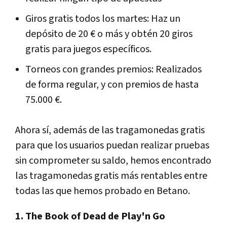
Giros gratis todos los martes
: Haz un
depósito de 20 € o más y obtén 20 giros
gratis para juegos específicos.
Torneos con grandes premios
: Realizados
de forma regular, y con premios de hasta
75.000 €.
Ahora sí, además de las tragamonedas gratis
para que los usuarios puedan realizar pruebas
sin comprometer su saldo, hemos encontrado
las tragamonedas gratis más rentables entre
todas las que hemos probado en
Betano
.
1. The Book of Dead de Play'n Go