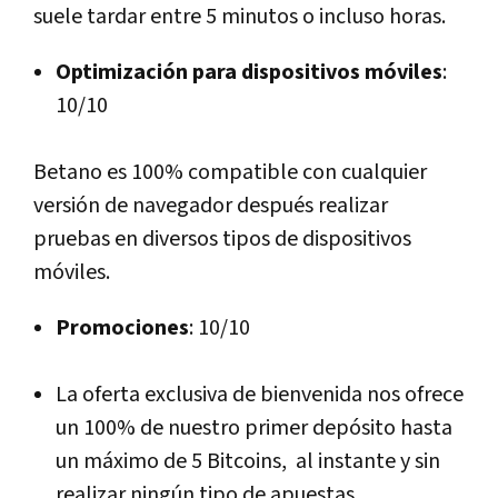
suele tardar entre 5 minutos o incluso horas.
Optimización para dispositivos móviles
:
10/10
Betano
es 100% compatible con cualquier
versión de navegador después realizar
pruebas en diversos tipos de dispositivos
móviles.
Promociones
: 10/10
La oferta exclusiva de bienvenida
nos ofrece
un 100% de nuestro primer depósito hasta
un máximo de 5 Bitcoins, al instante y sin
realizar ningún tipo de apuestas