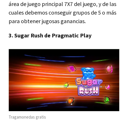
área de juego principal 7X7 del juego, y de las
cuales debemos conseguir grupos de 5 o más
para obtener jugosas ganancias.
3.
Sugar Rush de Pragmatic Play
Tragamonedas gratis