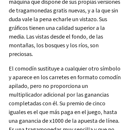
máquina que dispone de sus propias versiones
de tragamonedas gratis nuevas, y a la que sin
duda vale la pena echarle un vistazo. Sus
gráficos tienen una calidad superior a la
media. Las vistas desde el fondo, de las
montañas, los bosques y los ríos, son
preciosas.
El comodín sustituye a cualquier otro símbolo
y aparece en los carretes en formato comodín
apilado, pero no proporciona un
multiplicador adicional por las ganancias
completadas con él. Su premio de cinco
iguales es el que más paga en el juego, hasta
una ganancia de x1000 de la apuesta de línea.
Es una tragamonedas muy sencilla y que no