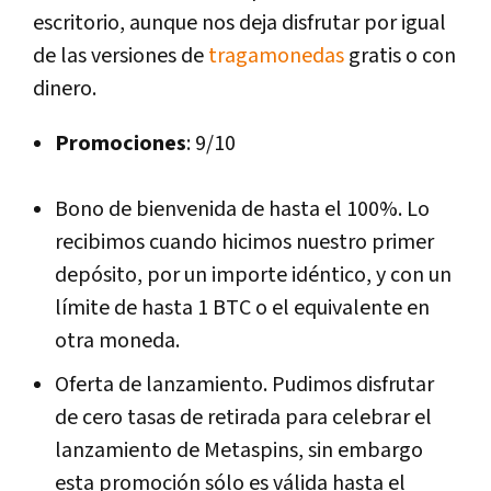
escritorio, aunque nos deja disfrutar por igual
de las versiones de
tragamonedas
gratis o con
dinero.
Promociones
: 9/10
Bono de bienvenida de hasta el 100%
. Lo
recibimos cuando hicimos nuestro primer
depósito, por un importe idéntico, y con un
límite de hasta 1 BTC o el equivalente en
otra moneda.
Oferta de lanzamiento
. Pudimos disfrutar
de cero tasas de retirada para celebrar el
lanzamiento de Metaspins, sin embargo
esta promoción sólo es válida hasta el