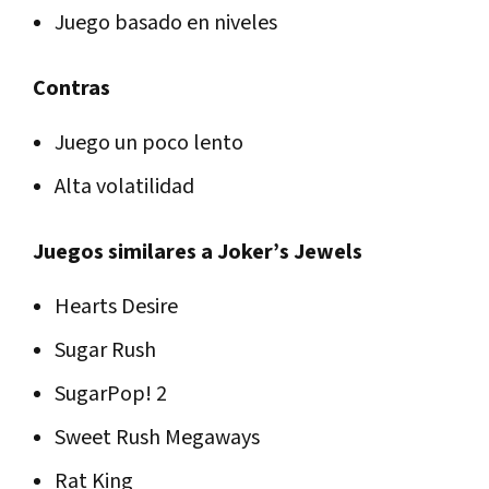
Juego basado en niveles
Contras
Juego un poco lento
Alta volatilidad
Juegos similares a
Joker’s Jewels
Hearts Desire
Sugar Rush
SugarPop! 2
Sweet Rush Megaways
Rat King