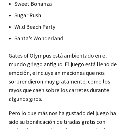
Sweet Bonanza
Sugar Rush
Wild Beach Party
Santa's Wonderland
Gates of Olympus está ambientado en el
mundo griego antiguo. El juego está lleno de
emoción, e incluye animaciones que nos
sorprendieron muy gratamente, como los
rayos que caen sobre los carretes durante
algunos giros.
Pero lo que más nos ha gustado del juego ha
sido su bonificación de tiradas gratis con