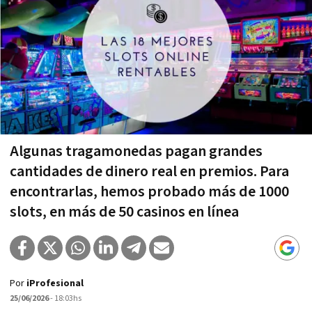
Algunas tragamonedas pagan grandes
cantidades de dinero real en premios. Para
encontrarlas, hemos probado más de 1000
slots, en más de 50 casinos en línea
Por
iProfesional
25/06/2026
- 18:03hs