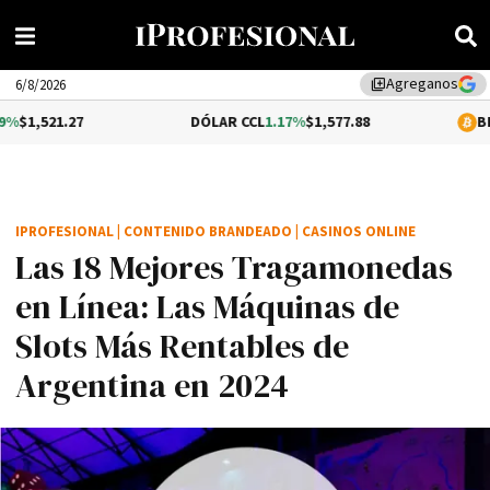
Agreganos
library_add
6/8/2026
DÓLAR CCL
1.17%
$1,577.88
BITCOIN
0.05%
$
IPROFESIONAL
|
CONTENIDO BRANDEADO
|
CASINOS ONLINE
Las 18 Mejores Tragamonedas
en Línea: Las Máquinas de
Slots Más Rentables de
Argentina en 2024