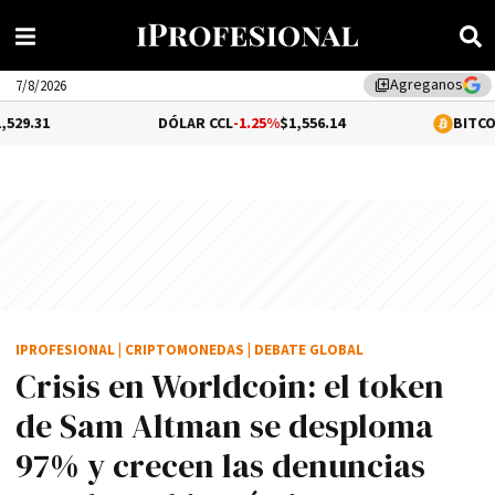
Agreganos
library_add
7/8/2026
DÓLAR CCL
-1.25%
$1,556.14
BITCOIN
1.12%
$
IPROFESIONAL
|
CRIPTOMONEDAS
|
DEBATE GLOBAL
Crisis en Worldcoin: el token
de Sam Altman se desploma
97% y crecen las denuncias