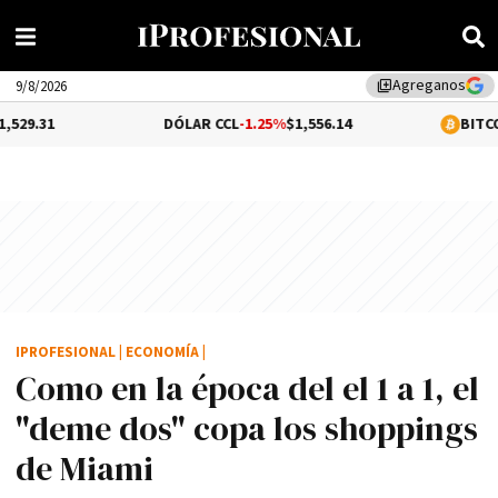
Agreganos
library_add
9/8/2026
DÓLAR CCL
-1.25%
$1,556.14
BITCOIN
0.31%
$64
IPROFESIONAL
|
ECONOMÍA
|
Como en la época del el 1 a 1, el
"deme dos" copa los shoppings
de Miami