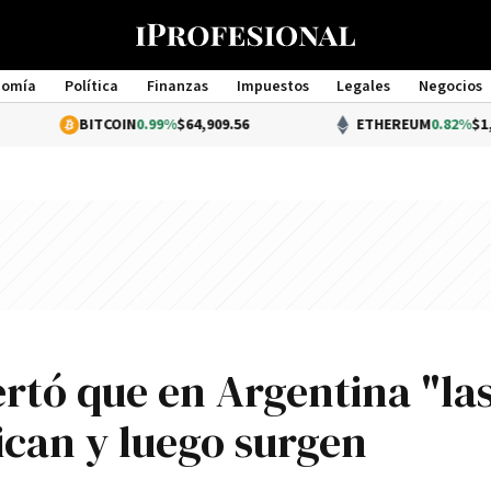
nomía
Política
Finanzas
Impuestos
Legales
Negocios
Management
BITCOIN
0.99%
$64,909.56
ETHEREUM
0.82%
$1,915.34
rtó que en Argentina "la
lican y luego surgen