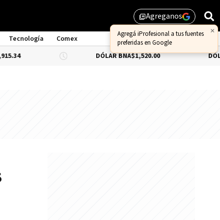
Agreganos
library_add
×
Agregá iProfesional a tus fuentes
Tecnología
Comex
preferidas en Google
DÓLAR BNA
$1,520.00
DÓLAR BLUE
-0.
s