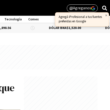
Agreganos
library_add
×
Agregá iProfesional a tus fuentes
Tecnología
Comex
preferidas en Google
DÓLAR BNA
$1,520.00
DÓLAR BLUE
-0.
 que