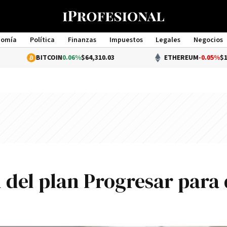
nomía
Política
Finanzas
Impuestos
Legales
Negocios
Management
BITCOIN
0.06%
$64,310.03
ETHEREUM
-0.05%
$1,898.56
ón del plan Progresar para