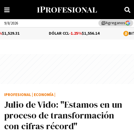
Agreganos
library_add
9/8/2026
DÓLAR CCL
-1.25%
$1,556.14
BITCOIN
0.3%
$6
IPROFESIONAL
|
ECONOMÍA
|
Julio de Vido: "Estamos en un
proceso de transformación
con cifras récord"