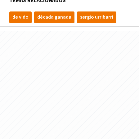
TEMAS RELACIONADOS
de vido
década ganada
sergio urribarri