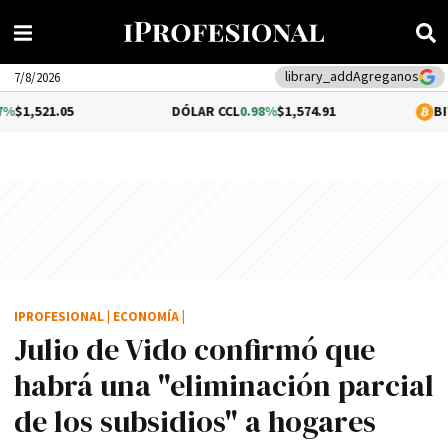
Agreganos
library_add
7/8/2026
DÓLAR CCL
0.98%
$1,574.91
BITCOIN
-0.15%
IPROFESIONAL
|
ECONOMÍA
|
Julio de Vido confirmó que
habrá una "eliminación parcial
de los subsidios" a hogares