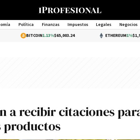
nomía
Política
Finanzas
Impuestos
Legales
Negocios
Management
BITCOIN
1.13%
$65,003.24
ETHEREUM
1%
$1,918.79
a recibir citaciones par
s productos