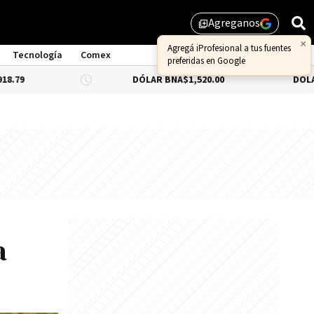
Agreganos
library_add
Tecnología
Comex
DÓLAR BNA
$1,520.00
DÓLAR BLUE
-0.3
a