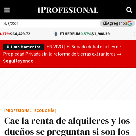
Agreganos
library_add
6/8/2026
.72
ETHEREUM
0.57%
$1,908.39
DÓ
EN VIVO | El Senado debate la Ley de
Último Momento:
Gobierno
Propiedad Privada sin la reforma de tierras extranjeras
→
Seguí leyendo
IPROFESIONAL
|
ECONOMÍA
|
Cae la renta de alquileres y los
dueños se preguntan si son los