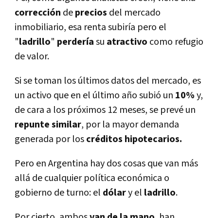
corrección
de
precios
del mercado
inmobiliario, esa renta subirí­a pero el
"
ladrillo
"
perderí­a
su
atractivo
como refugio
de valor.
Si se toman los últimos datos del mercado, es
un activo que en el último año subió un
10%
y,
de cara a los próximos 12 meses, se prevé un
repunte similar
, por la mayor demanda
generada por los
créditos hipotecarios.
Pero en Argentina hay dos cosas que van más
allá de cualquier polí­tica económica o
gobierno de turno: el
dólar
y el
ladrillo
.
Por cierto, ambos
van de la mano
, han