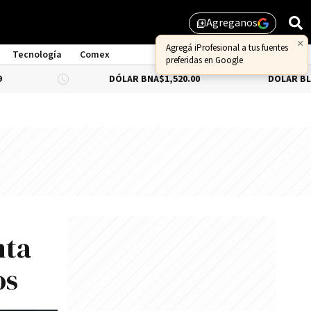
Agreganos
library_add
×
Agregá iProfesional a tus fuentes
Tecnología
Comex
preferidas en Google
DÓLAR BNA
$1,520.00
DÓLAR BLUE
-0.66%
$1
nta
os