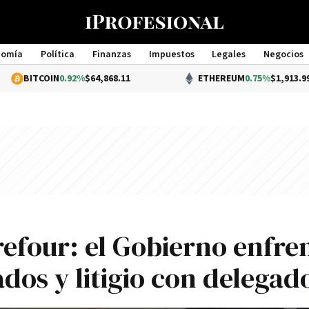
nomía
Política
Finanzas
Impuestos
Legales
Negocios
Management
IN
0.92%
$64,868.11
ETHEREUM
0.75%
$1,913.99
rrefour: el Gobierno enfre
dos y litigio con delegad