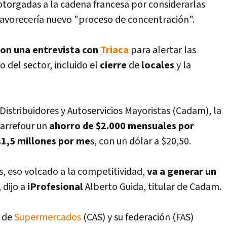
otorgadas a la cadena francesa por considerarlas
favorecerí­a nuevo "proceso de concentración".
ron una entrevista con
Triaca
para alertar las
o del sector, incluido el
cierre
de
locales
y la
istribuidores y Autoservicios Mayoristas (Cadam), la
Carrefour un
ahorro de $2.000 mensuales por
s1,5 millones por me
s, con un dólar a $20,50.
s, eso volcado a la competitividad,
va a generar un
, dijo a
iProfesional
Alberto Guida, titular de Cadam.
s de
Supermercados
(CAS) y su federación (FAS)