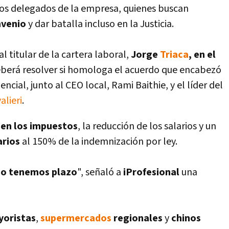
e los delegados de la empresa, quienes buscan
nvenio
y dar batalla incluso en la Justicia.
al titular de la cartera laboral,
Jorge
Triaca
, en el
deberá resolver si homologa el acuerdo que encabezó
ncial, junto al CEO local, Rami Baithie, y el lí­der del
alieri
.
 en los impuestos
, la reducción de los salarios y un
arios
al 150% de la indemnización por ley.
o tenemos plazo
", señaló a
iProfesional
una
oristas
,
supermercados
regionales
y
chinos