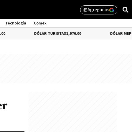
Agreganos
library_add
Tecnología
Comex
DÓLAR TURISTA
$1,976.00
DÓLAR MEP
-3.28%
$1,
er