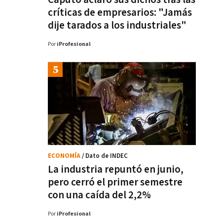
críticas de empresarios: "Jamás
dije tarados a los industriales"
Por
iProfesional
ECONOMÍA
/ Dato de INDEC
La industria repuntó en junio,
pero cerró el primer semestre
con una caída del 2,2%
Por
iProfesional