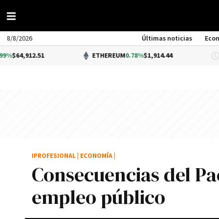
8/8/2026
Últimas noticias
Eco
12.51
ETHEREUM
0.78%
$1,914.44
IPROFESIONAL
|
ECONOMÍA
|
Consecuencias del Pac
empleo público