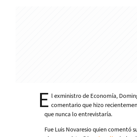
E
l exministro de Economí­a, Domi
comentario que hizo recientement
que nunca lo entrevistarí­a.
Fue Luis Novaresio quien comentó s