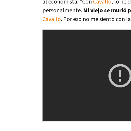
al economista: "Con
Cavallo
, lo he
personalmente.
Mi viejo se murió 
Cavallo
. Por eso no me siento con l