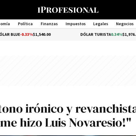
nomía
Política
Finanzas
Impuestos
Legales
Negocios
Management
0.33%
$1,540.00
DÓLAR TURISTA
0.34%
$1,976.00
ono irónico y revanchist
me hizo Luis Novaresio!"