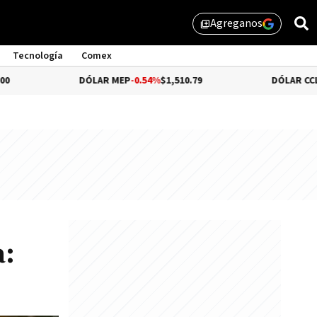
Agreganos
library_add
Tecnología
Comex
DÓLAR MEP
-0.54%
$1,510.79
DÓLAR CCL
-0.72%
$1,5
a: