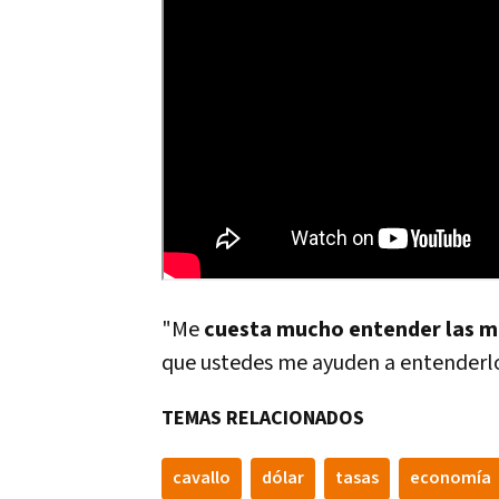
"Me
cuesta mucho entender las m
que ustedes me ayuden a entenderl
TEMAS RELACIONADOS
cavallo
dólar
tasas
economí­a