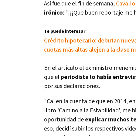
Así­ fue que el fin de semana,
Cavallo
irónico
: "¡¡¡Que buen reportaje me h
Te puede interesar
Crédito hipotecario: debutan nuev
cuotas más altas alejen a la clase 
En el artí­culo el exministro menem
que el
periodista lo habí­a entrevi
por sus declaraciones.
"Caí­ en la cuenta de que en 2014, e
libro 'Camino a la Estabilidad', me 
oportunidad de
explicar muchos t
eso, decidí­ subir los respectivos vi