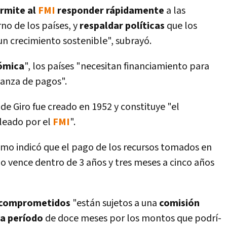
rmite al
FMI
responder rápidamente
a las
o de los paí­ses, y
respaldar polí­ticas
que los
un crecimiento sostenible", subrayó.
ómica
", los paí­ses "necesitan financiamiento para
anza de pagos".
 Giro fue creado en 1952 y constituye "el
eado por el
FMI
".
ismo indicó que el pago de los recursos tomados en
 vence dentro de 3 años y tres meses a cinco años
 comprometidos
"están sujetos a una
comisión
a perí­odo
de doce meses por los montos que podrí­