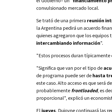
el Gobierno– un "
financiamiento
p
convulsionado mercado local.
Se trató de una primera
reunión in
la Argentina pedirá un acuerdo finan
quienes agregaron que los equipos 
intercambiando información
".
"Estos procesos duran tí­picamente
"Significa que van por el tipo de
acu
de programa puede ser de
hasta tr
este caso. Alto acceso es que será d
probablemente
frontloaded
, es de
proporcional", explicó un economis
El
jueves
, Dujovne continuará las r