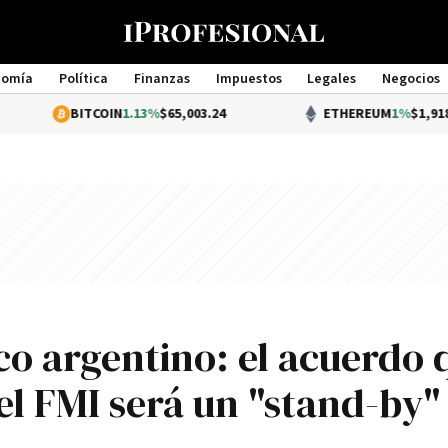
nomía
Política
Finanzas
Impuestos
Legales
Negocios
Management
BITCOIN
1.13%
$65,003.24
ETHEREUM
1%
$1,918.79
ico argentino: el acuerdo 
el FMI será un "stand-by"