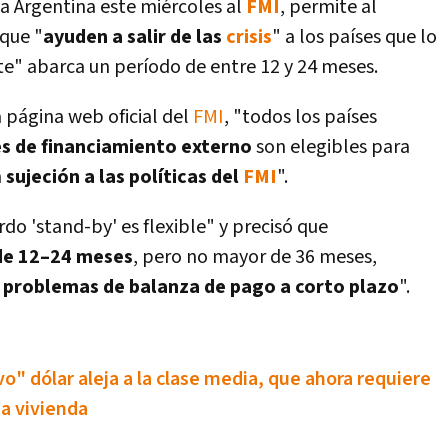
 la Argentina este miércoles al
FMI
, permite al
 que "
ayuden a salir de las
crisis
" a los paí­ses que lo
e" abarca un perí­odo de entre 12 y 24 meses.
 página web oficial del
FMI
, "todos los paí­ses
s de financiamiento externo
son elegibles para
n
sujeción a las polí­ticas del
FMI
".
do 'stand-by' es flexible" y precisó que
 de 12–24 meses
, pero no mayor de 36 meses,
 problemas de balanza de pago a corto plazo
".
o" dólar aleja a la clase media, que ahora requiere
a vivienda