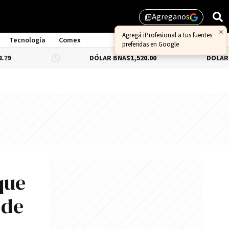
Agreganos
library_add
×
Agregá iProfesional a tus fuentes
Tecnología
Comex
preferidas en Google
DÓLAR BNA
$1,520.00
DÓLAR BLUE
-0.3
que
 de