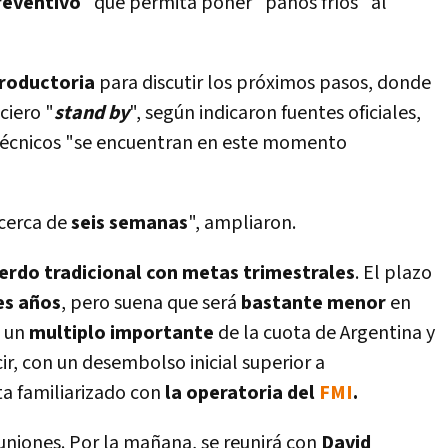
reventivo
" que permita poner "paños frí­os" al
troductoria
para discutir los próximos pasos, donde
ciero "
stand
by
", según indicaron fuentes oficiales,
técnicos "se encuentran en este momento
 cerca de
seis semanas
", ampliaron.
erdo tradicional con metas trimestrales
. El plazo
es años
, pero suena que será
bastante menor
en
e un
multiplo importante
de la cuota de Argentina y
cir, con un desembolso inicial superior a
ta familiarizado con
la operatoria del
FMI
.
euniones. Por la mañana, se reunirá con
David