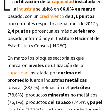
L
a
utilización de la
capacidad
instalada
en
la
industria
se ubicó en
66,8% en marzo
pasado, con un
crecimiento
de
1,1 puntos
porcentuales respecto a igual mes de 2017 y
2,4 puntos
porcentuales más que
febrero
pasado, informó hoy el Instituto Nacional de
Estadí­stica y Censos (INDEC).
En marzo los bloques sectoriales que
marcaron
niveles
de utilización de la
capacidad
instalada por
encima del
promedio
fueron industrias
metálicas
básicas (88,0%), refinación del
petróleo
(78,6%), productos
minerales
no metálicos
(76,1%), productos del
tabaco
(74,4%),
papel
y cartón (72,8%) y sustancias y productos
quí­