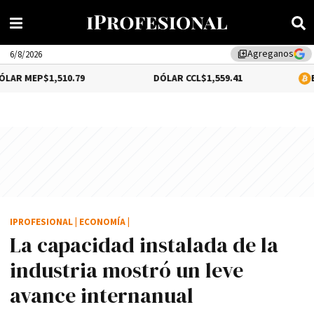
Agreganos
library_add
6/8/2026
1,510.79
DÓLAR CCL
$1,559.41
BITCOIN
$64,
IPROFESIONAL
|
ECONOMÍA
|
La capacidad instalada de la
industria mostró un leve
avance internanual