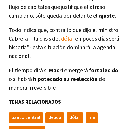
flujo de capitales que justifique el atraso
cambiario, sólo queda por delante el
ajuste
.
Todo indica que, contra lo que dijo el ministro
Cabrera -"la crisis del
dólar
en pocos dí­as será
historia"- esta situación dominará la agenda
nacional.
El tiempo dirá si
Macri
emergerá
fortalecido
o si habrá
hipotecado su reelección
de
manera irreversible.
TEMAS RELACIONADOS
banco central
deuda
dólar
fmi