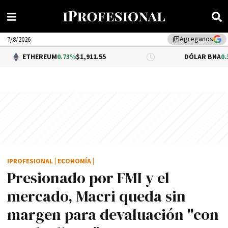
Agreganos
library_add
7/8/2026
EUM
0.73%
$1,911.55
DÓLAR BNA
0.34%
$1,520.00
IPROFESIONAL
|
ECONOMÍA
|
Presionado por FMI y el
mercado, Macri queda sin
margen para devaluación "con