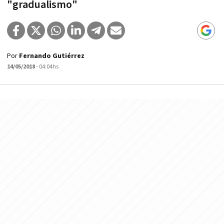
"gradualismo"
Por
Fernando Gutiérrez
14/05/2018
- 04:04hs