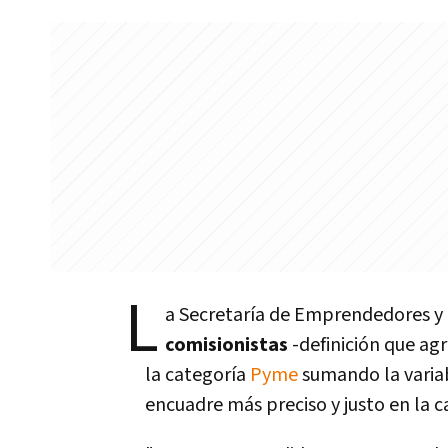
L
a Secretarí­a de Emprendedores y
comisionistas
-definición que ag
la categorí­a
Pyme
sumando la varia
encuadre más preciso y justo en la c