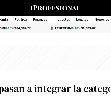
nomía
Política
Finanzas
Impuestos
Legales
Negocios
Management
$64,367.77
ETHEREUM
0.18%
$1,903.02
pasan a integrar la catego