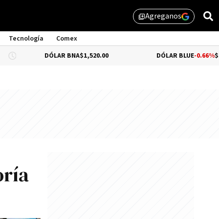
Agreganos
library_add
Tecnología
Comex
DÓLAR BNA
$1,520.00
DÓLAR BLUE
-0.66%
$1,530.00
rí­a