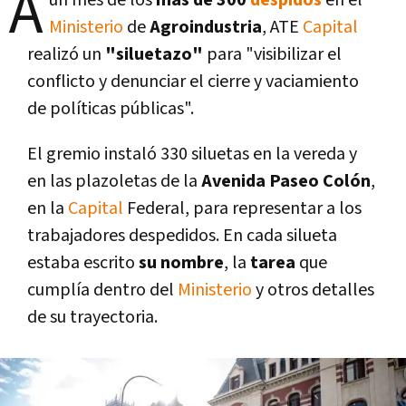
A
un mes de los
más de 300
despidos
en el
Ministerio
de
Agroindustria
, ATE
Capital
realizó un
"siluetazo"
para "visibilizar el
conflicto y denunciar el cierre y vaciamiento
de polí­ticas públicas".
El gremio instaló 330 siluetas en la vereda y
en las plazoletas de la
Avenida Paseo Colón
,
en la
Capital
Federal, para representar a los
trabajadores despedidos. En cada silueta
estaba escrito
su nombre
, la
tarea
que
cumplí­a dentro del
Ministerio
y otros detalles
de su trayectoria.