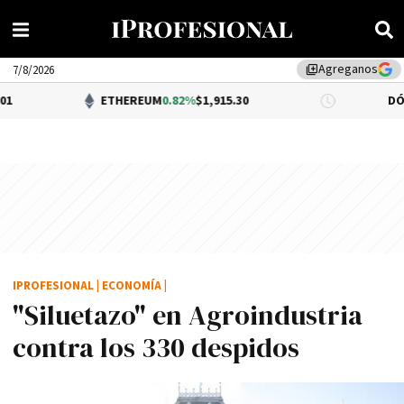
Agreganos
library_add
7/8/2026
ETHEREUM
0.82%
$1,915.30
DÓLAR BNA
$1,52
IPROFESIONAL
|
ECONOMÍA
|
"Siluetazo" en Agroindustria
contra los 330 despidos