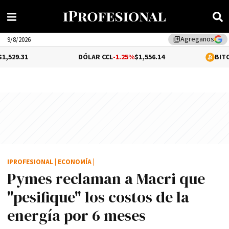
Agreganos
library_add
9/8/2026
DÓLAR CCL
-1.25%
$1,556.14
BITCOIN
-0.04%
$
IPROFESIONAL
|
ECONOMÍA
|
Pymes reclaman a Macri que
"pesifique" los costos de la
energí­a por 6 meses