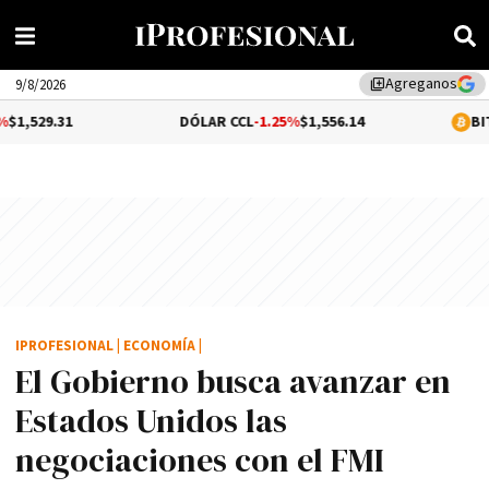
Agreganos
library_add
9/8/2026
1
DÓLAR CCL
-1.25%
$1,556.14
BITCOIN
-0.
IPROFESIONAL
|
ECONOMÍA
|
El Gobierno busca avanzar en
Estados Unidos las
negociaciones con el FMI