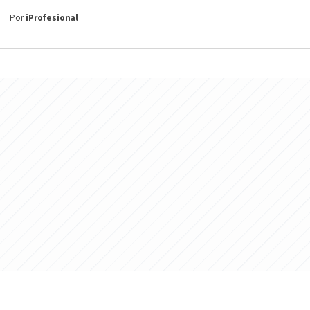
Por
iProfesional