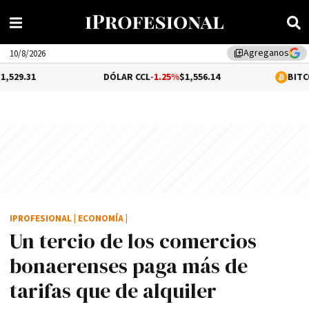
Agreganos
library_add
10/8/2026
DÓLAR CCL
-1.25%
$1,556.14
BITCOIN
-0.02%
$6
IPROFESIONAL
|
ECONOMÍA
|
Un tercio de los comercios
bonaerenses paga más de
tarifas que de alquiler