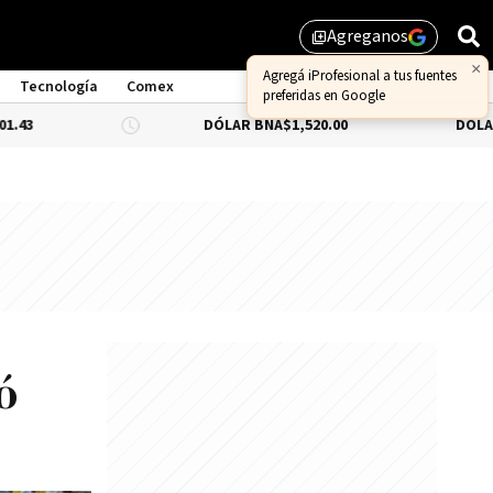
Agreganos
library_add
×
Agregá iProfesional a tus fuentes
Tecnología
Comex
preferidas en Google
DÓLAR BNA
$1,520.00
DÓLAR BLUE
-0.6
ó