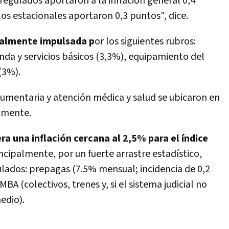
regulados aportaron a la inflación general 0,4
os estacionales aportaron 0,3 puntos", dice.
ipalmente impulsada p
or los siguientes rubros:
nda y servicios básicos (3,3%), equipamiento del
(3%).
dumentaria y atención médica y salud se ubicaron en
amente.
ra una inflación cercana al 2,5% para el í­ndice
rincipalmente, por un fuerte arrastre estadí­stico,
ados: prepagas (7.5% mensual; incidencia de 0,2
BA (colectivos, trenes y, si el sistema judicial no
edio).