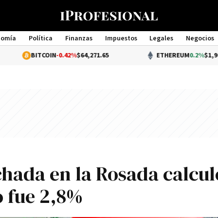
nomía
Política
Finanzas
Impuestos
Legales
Negocios
Management
ITCOIN
-0.42%
$64,271.65
ETHEREUM
0.2%
$1,901.43
hada en la Rosada calcul
o fue 2,8%