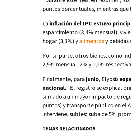
"Durante este mes, en resumen, los 
puntos porcentuales, mientras que l
La
inflación del IPC estuvo princ
esparcimiento (3,4% mensual), vivie
hogar (3,1%) y
alimentos
y bebidas 
Por su parte, otros bienes, como in
2,5% mensual, 2% y 1,2% respectiv
Finalmente, para
junio
, Elypsis
espe
nacional
. "El registro se explica, p
sumado a un mayor impacto de regul
puntos) y transporte público en el AM
interviene, subtes; suba de 5% prom
TEMAS RELACIONADOS