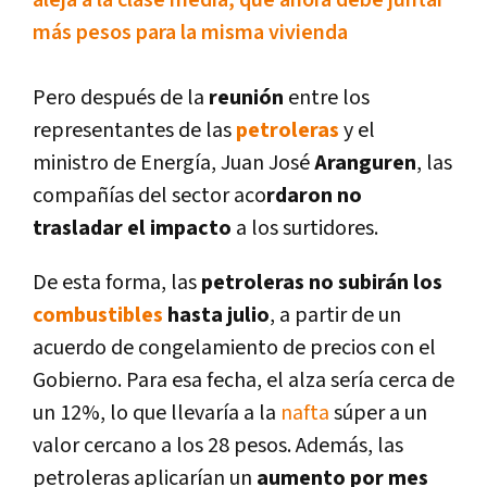
aleja a la clase media, que ahora debe juntar
más pesos para la misma vivienda
Pero después de la
reunión
entre los
representantes de las
petroleras
y el
ministro de Energí­a, Juan José
Aranguren
, las
compañí­as del sector aco
rdaron no
trasladar el impacto
a los surtidores.
De esta forma, las
petroleras no subirán los
combustibles
hasta julio
, a partir de un
acuerdo de congelamiento de precios con el
Gobierno. Para esa fecha, el alza serí­a cerca de
un 12%, lo que llevarí­a a la
nafta
súper a un
valor cercano a los 28 pesos. Además, las
petroleras aplicarí­an un
aumento por mes