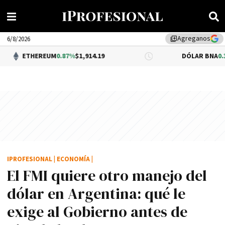
Agreganos
library_add
6/8/2026
REUM
0.87%
$1,914.19
DÓLAR BNA
0.34%
$1,520.0
IPROFESIONAL
|
ECONOMÍA
|
El FMI quiere otro manejo del
dólar en Argentina: qué le
exige al Gobierno antes de