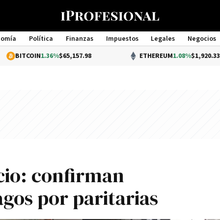
nomía
Política
Finanzas
Impuestos
Legales
Negocios
Management
IN
1.36%
$65,157.98
ETHEREUM
1.08%
$1,920.33
io: confirman
gos por paritarias