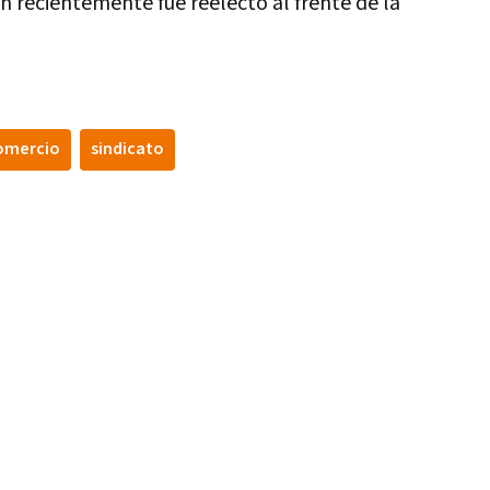
en recientemente fue reelecto al frente de la
omercio
sindicato