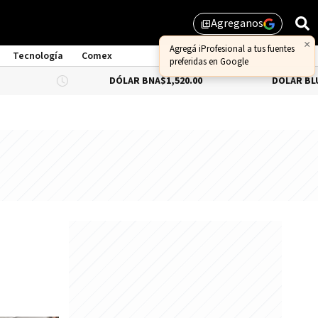
Agreganos
library_add
×
Agregá iProfesional a tus fuentes
Tecnología
Comex
preferidas en Google
DÓLAR BNA
$1,520.00
DÓLAR BLUE
-0.66%
$1