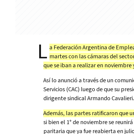
L
a Federación Argentina de Empl
martes con las cámaras del secto
que se iban a realizar en noviembre 
Así lo anunció a través de un comu
Servicios (CAC) luego de que su presi
dirigente sindical Armando Cavalieri.
Además, las partes ratificaron que u
si bien el 1° de noviembre se reuni
paritaria que ya fue reabierta en julio