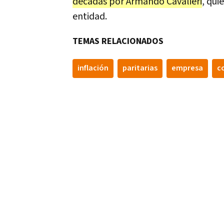
décadas por Armando Cavalieri
, qui
entidad.
TEMAS RELACIONADOS
inflación
paritarias
empresa
c