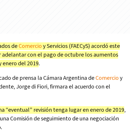
eados de
Comercio
y Servicios (FAECyS) acordó este
r adelantar con el pago de octubre los aumentos
y enero del 2019
.
nicado de prensa la Cámara Argentina de
Comercio
y
dente, Jorge di Fiori, firmara el acuerdo con el
na “eventual” revisión tenga lugar en enero de 2019
,
rá una Comisión de seguimiento de una negociación
.