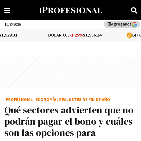
Agreganos
library_add
10/8/2026
DÓLAR CCL
-1.25%
$1,556.14
BITCOIN
-0.04%
$6
IPROFESIONAL
|
ECONOMÍA
|
REAJUSTES DE FIN DE AÑO
Qué sectores advierten que no
podrán pagar el bono y cuáles
son las opciones para