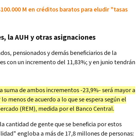
100.000 M en créditos baratos para eludir "tasas
s, la AUH y otras asignaciones
ados, pensionados y demás beneficiarios de la
es con un incremento del 11,83%; y en junio tendrán
e la suma de ambos incrementos -23,9%- será mayor a
r lo menos de acuerdo a lo que se espera según el
ercado (REM), medida por el Banco Central.
 la cantidad de gente que se beneficia por estos
lidad" engloba a más de 17,8 millones de personas: