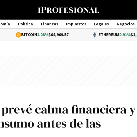
nomía
Política
Finanzas
Impuestos
Legales
Negocios
Management
BITCOIN
1.08%
$64,969.57
ETHEREUM
0.91%
$1,917.01
 prevé calma financiera y
onsumo antes de las