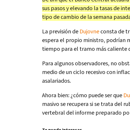
sus pasos y elevando la tasas de int
tipo de cambio de la semana pasada
La previsión de
Dujovne
consta de tr
espera el propio ministro, podrían 
tiempo para el tramo más caliente 
Para algunos observadores, no obsta
medio de un ciclo recesivo con infla
asalariados.
Ahora bien: ¿cómo puede ser que
Du
masivo se recupera si se trata del r
vertebral del informe preparado por 