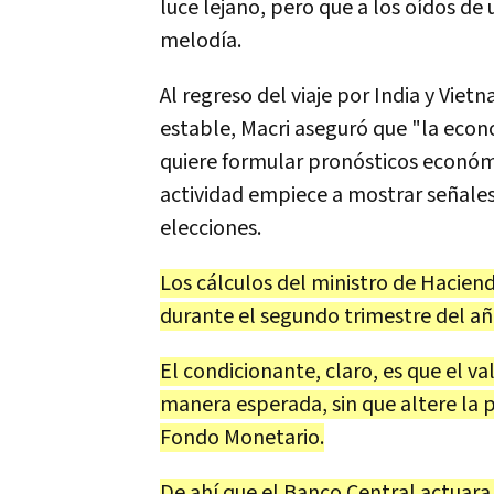
luce lejano, pero que a los oídos d
melodía.
Al regreso del viaje por India y Vi
estable, Macri aseguró que "la econ
quiere formular pronósticos económi
actividad empiece a mostrar señales
elecciones.
Los cálculos del ministro de Haciend
durante el segundo trimestre del añ
El condicionante, claro, es que el va
manera esperada, sin que altere la 
Fondo Monetario.
De ahí que el Banco Central actuar