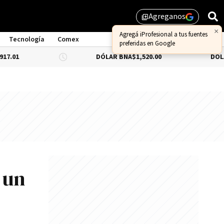
Agreganos
library_add
×
Agregá iProfesional a tus fuentes
Tecnología
Comex
preferidas en Google
DÓLAR BNA
$1,520.00
DÓLAR BLUE
-0
 un