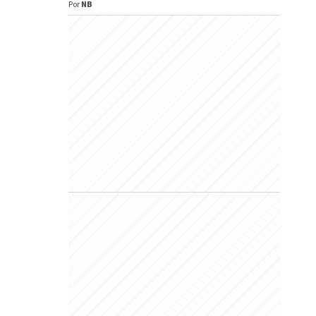
Por
NB