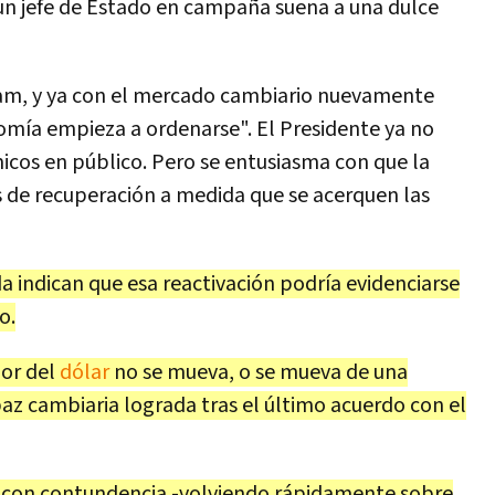
e un jefe de Estado en campaña suena a una dulce
etnam, y ya con el mercado cambiario nuevamente
omía empieza a ordenarse". El Presidente ya no
cos en público. Pero se entusiasma con que la
 de recuperación a medida que se acerquen las
a indican que esa reactivación podría evidenciarse
o.
lor del
dólar
no se mueva, o se mueva de una
paz cambiaria lograda tras el último acuerdo con el
a con contundencia -volviendo rápidamente sobre