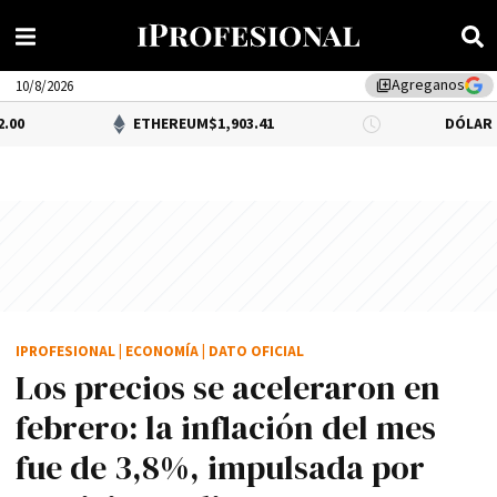
Agreganos
library_add
10/8/2026
ETHEREUM
$1,903.41
DÓLAR BNA
$1,520.
IPROFESIONAL
|
ECONOMÍA
|
DATO OFICIAL
Los precios se aceleraron en
febrero: la inflación del mes
fue de 3,8%, impulsada por