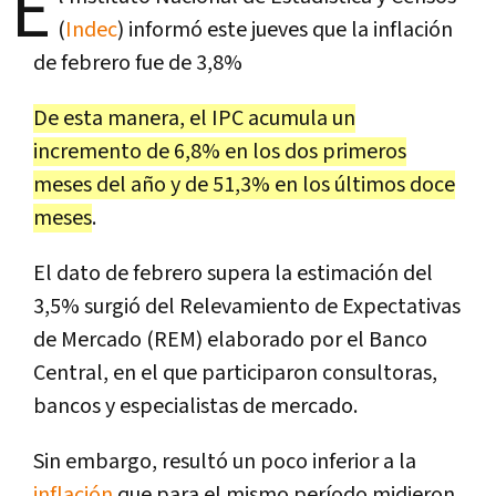
E
(
Indec
) informó este jueves que la inflación
de febrero fue de 3,8%
De esta manera, el IPC acumula un
incremento de 6,8% en los dos primeros
meses del año y de 51,3% en los últimos doce
meses
.
El dato de febrero supera la estimación del
3,5% surgió del Relevamiento de Expectativas
de Mercado (REM) elaborado por el Banco
Central, en el que participaron consultoras,
bancos y especialistas de mercado.
Sin embargo, resultó un poco inferior a la
inflación
que para el mismo período midieron