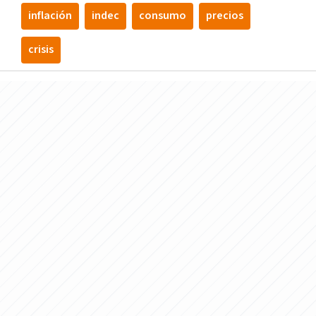
inflación
indec
consumo
precios
crisis