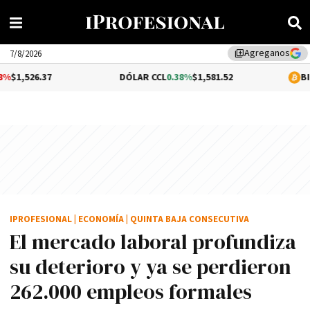
Agreganos
library_add
7/8/2026
37
DÓLAR CCL
0.38%
$1,581.52
BITCOIN
1.3
IPROFESIONAL
|
ECONOMÍA
|
QUINTA BAJA CONSECUTIVA
El mercado laboral profundiza
su deterioro y ya se perdieron
262.000 empleos formales