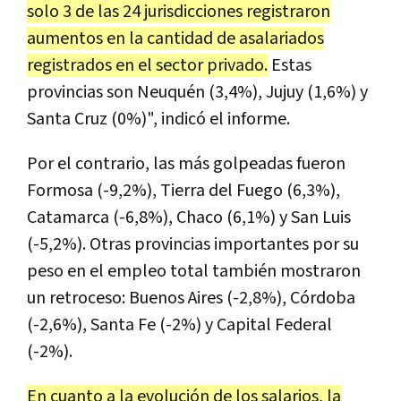
solo 3 de las 24 jurisdicciones registraron
aumentos en la cantidad de asalariados
registrados en el sector privado.
Estas
provincias son Neuquén (3,4%), Jujuy (1,6%) y
Santa Cruz (0%)", indicó el informe.
Por el contrario, las más golpeadas fueron
Formosa (-9,2%), Tierra del Fuego (6,3%),
Catamarca (-6,8%), Chaco (6,1%) y San Luis
(-5,2%). Otras provincias importantes por su
peso en el empleo total también mostraron
un retroceso: Buenos Aires (-2,8%), Córdoba
(-2,6%), Santa Fe (-2%) y Capital Federal
(-2%).
En cuanto a la evolución de los salarios, la