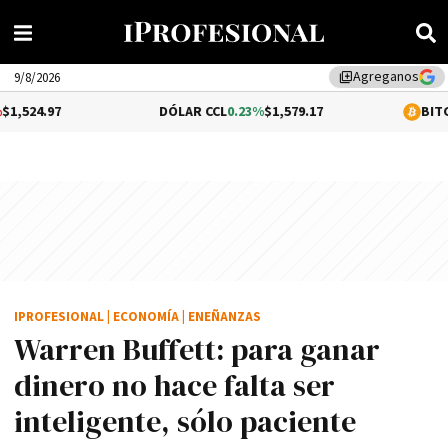
Agreganos
library_add
9/8/2026
DÓLAR CCL
0.23%
$1,579.17
BITCOIN
1.02%
$
IPROFESIONAL
|
ECONOMÍA
|
ENEÑANZAS
Warren Buffett: para ganar
dinero no hace falta ser
inteligente, sólo paciente