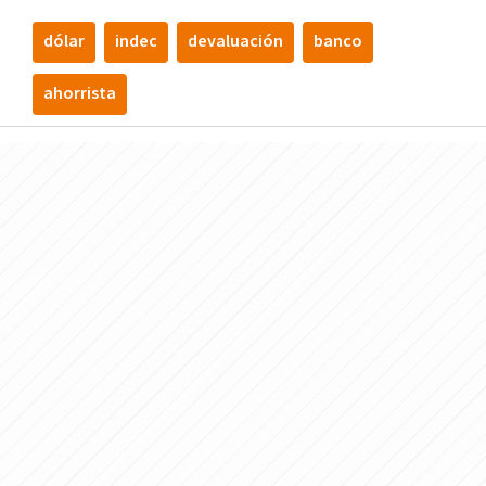
dólar
indec
devaluación
banco
ahorrista