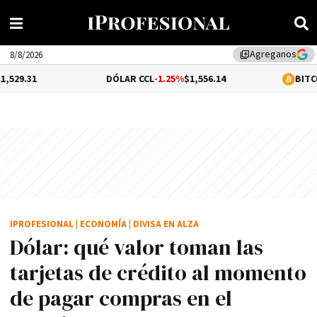
Agreganos
library_add
8/8/2026
DÓLAR CCL
-1.25%
$1,556.14
BITCOIN
-0.02%
$6
IPROFESIONAL
|
ECONOMÍA
|
DIVISA EN ALZA
Dólar: qué valor toman las
tarjetas de crédito al momento
de pagar compras en el