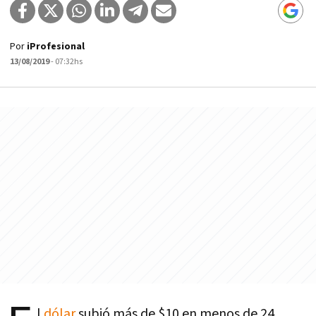
Por
iProfesional
13/08/2019
- 07:32hs
l
dólar
subió más de $10 en menos de 24