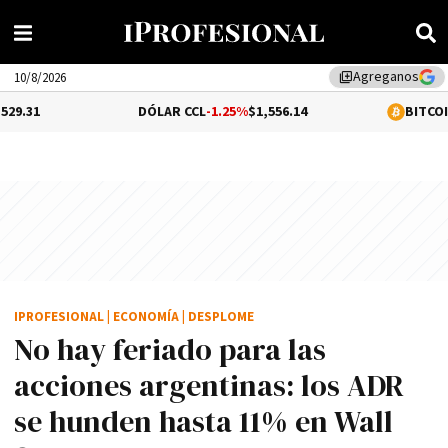
Agreganos
library_add
10/8/2026
DÓLAR CCL
-1.25%
$1,556.14
BITCOIN
-0.01%
$65,
IPROFESIONAL
|
ECONOMÍA
|
DESPLOME
No hay feriado para las
acciones argentinas: los ADR
se hunden hasta 11% en Wall