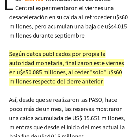
L
Central experimentaron el viernes una
desaceleración en su caída al retroceder u$s60
millones, pero acumulan una baja de u$s4.015
millones durante septiembre.
Según datos publicados por propia la
autoridad monetaria, finalizaron este viernes
en u$s50.085 millones, al ceder "solo" u$s60
millones respecto del cierre anterior.
Así, desde que se realizaron las PASO, hace
poco más de un mes, las reservas mostraron
una caída acumulada de US$ 15.651 millones,
mientras que desde el inicio del mes actual la
baja fue de u$s4.015 millones.