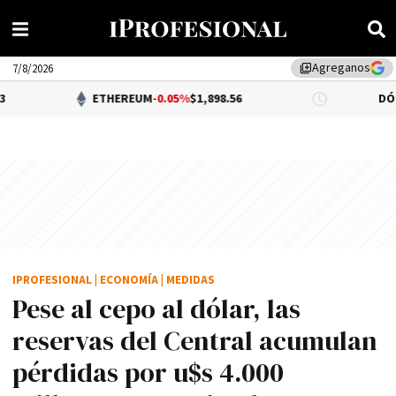
Agreganos
library_add
7/8/2026
ETHEREUM
-0.05%
$1,898.56
DÓLAR BNA
$1,5
IPROFESIONAL
|
ECONOMÍA
|
MEDIDAS
Pese al cepo al dólar, las
reservas del Central acumulan
pérdidas por u$s 4.000