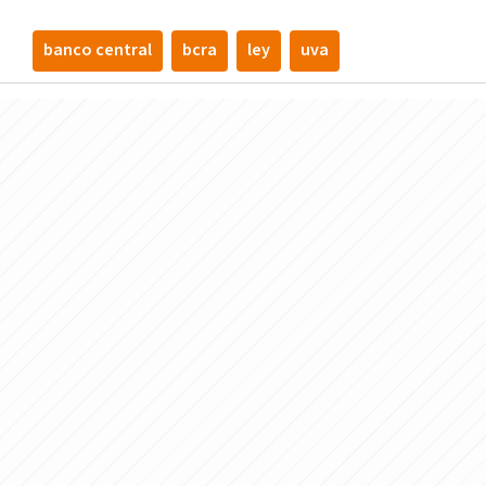
banco central
bcra
ley
uva