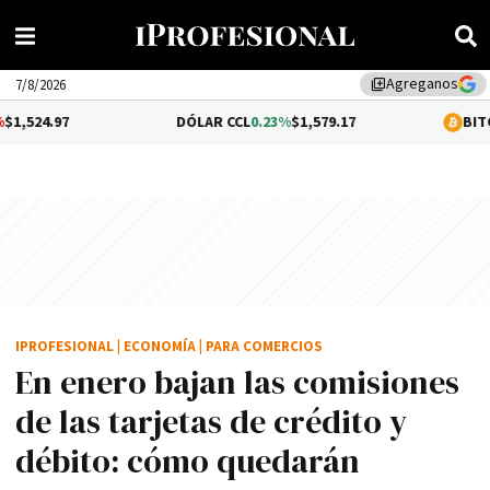
Agreganos
library_add
7/8/2026
DÓLAR CCL
0.23%
$1,579.17
BITCOIN
1.02%
$
IPROFESIONAL
|
ECONOMÍA
|
PARA COMERCIOS
En enero bajan las comisiones
de las tarjetas de crédito y
débito: cómo quedarán