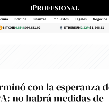
nomía
Política
Finanzas
Impuestos
Legales
Negocios
Management
.85%
$64,631.02
ETHEREUM
2.22%
$1,908.61
rminó con la esperanza d
VA: no habrá medidas de