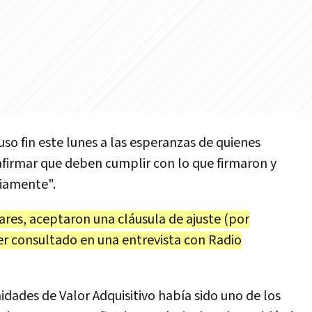
so fin este lunes a las esperanzas de quienes
afirmar que deben cumplir con lo que firmaron y
riamente".
ares, aceptaron una cláusula de ajuste (por
l ser consultado en una entrevista con Radio
idades de Valor Adquisitivo había sido uno de los