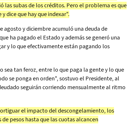
ó las subas de los créditos. Pero el problema es que
 y dice que hay que indexar".
re agosto y diciembre acumuló una deuda de
 que ha pagado el Estado y además se generó una
gar y lo que efectivamente están pagando los
o sea tan feroz, entre lo que paga la gente y lo que
odo se ponga en orden", sostuvo el Presidente, al
 adeudado seguirán corriendo mensualmente al ritmo
mortiguar el impacto del descongelamiento, los
 de pesos hasta que las cuotas alcancen