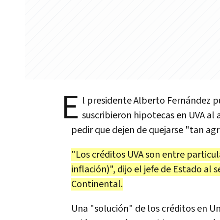
E
l presidente Alberto Fernández pu
suscribieron hipotecas en UVA al 
pedir que dejen de quejarse "tan ag
"Los créditos UVA son entre particul
inflación)", dijo el jefe de Estado a
Continental.
Una "solución" de los créditos en Un