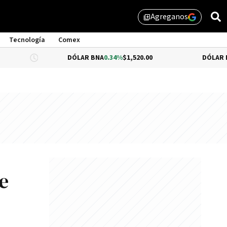
Agreganos
library_add
Tecnología
Comex
DÓLAR BNA
0.34%
$1,520.00
DÓLAR BLUE
-0.33%
e