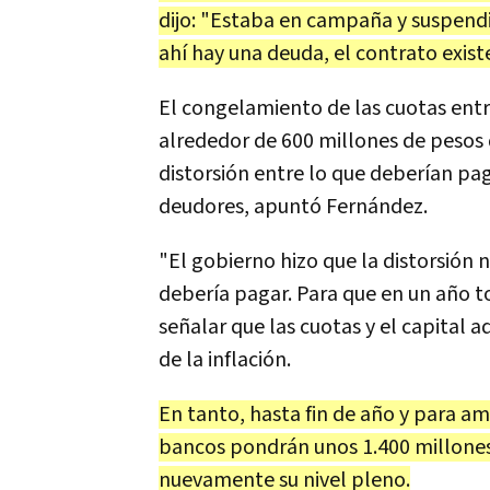
dijo: "Estaba en campaña y suspendi
ahí hay una deuda, el contrato existe
El congelamiento de las cuotas ent
alrededor de 600 millones de pesos
distorsión entre lo que deberían pa
deudores, apuntó Fernández.
"El gobierno hizo que la distorsión n
debería pagar. Para que en un año t
señalar que las cuotas y el capital
de la inflación.
En tanto, hasta fin de año y para a
bancos pondrán unos 1.400 millones
nuevamente su nivel pleno.