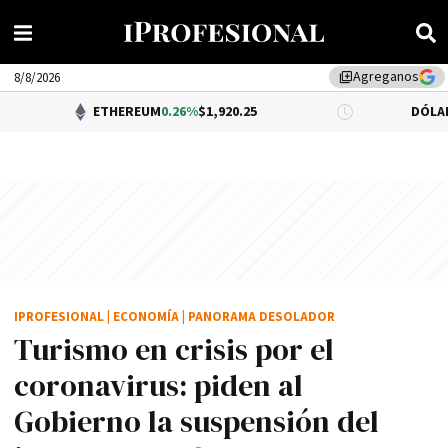
Agreganos
library_add
8/8/2026
ETHEREUM
0.26%
$1,920.25
DÓLAR BNA
$1,520
IPROFESIONAL
|
ECONOMÍA
|
PANORAMA DESOLADOR
Turismo en crisis por el
coronavirus: piden al
Gobierno la suspensión del