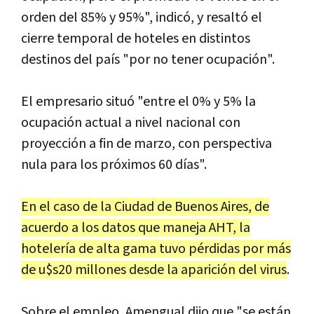
orden del 85% y 95%", indicó, y resaltó el
cierre temporal de hoteles en distintos
destinos del país "por no tener ocupación".
El empresario situó "entre el 0% y 5% la
ocupación actual a nivel nacional con
proyección a fin de marzo, con perspectiva
nula para los próximos 60 días".
En el caso de la Ciudad de Buenos Aires, de
acuerdo a los datos que maneja AHT, la
hotelería de alta gama tuvo pérdidas por más
de u$s20 millones desde la aparición del virus
.
Sobre el empleo, Amengual dijo que "se están